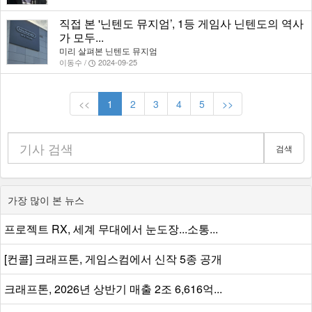
직접 본 '닌텐도 뮤지엄’, 1등 게임사 닌텐도의 역사
가 모두...
미리 살펴본 닌텐도 뮤지엄
이동수 /
2024-09-25
<<
1
2
3
4
5
>>
검색
가장 많이 본 뉴스
프로젝트 RX, 세계 무대에서 눈도장...소통...
[컨콜] 크래프톤, 게임스컴에서 신작 5종 공개
크래프톤, 2026년 상반기 매출 2조 6,616억...