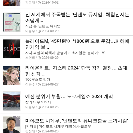
김은태 /
2024-10-02
전 세계에서 주목받는 ‘닌텐도 뮤지엄’, 체험전시는
어떻게...
직접 본 '닌텐도 뮤지엄’
이동수 /
2024-09-29
블레이드M, '45만원'이 '1800원'으로 둔갑…피해에
인게임 보...
자사 과실의 피해자 발생에도 초지일관 '블레이드M'
조건희 /
2024-09-29
라이온하트, ‘지스타 2024’ 단독 참가 결정… 초대
형 신작 ...
100부스로 참가
이동수 /
2024-09-27
예전 분위기 부활… 도쿄게임쇼 2024 개막
참가사 수 979사
이동수 /
2024-09-26
미야모토 시게루, '닌텐도의 유니크함을 느끼시길'
[인터뷰] 미야모토 시게루 대표이사 펠로우
김성태 /
2024-09-26