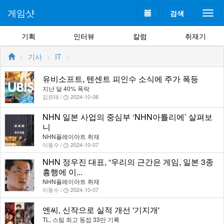
게임샷
검색
Togg
navi
기획
인터뷰
칼럼
취재기
기사
IT
유비소프트, 텐센트 피인수 소식에 주가 폭등
지난 달 40% 폭락
김은태 /
2024-10-08
NHN 일본 사업의 중심부 ‘NHN아틀리에’ 살펴보
니
NHN플레이아트 취재
이동수 /
2024-10-07
NHN 정우진 대표, “우리의 근간은 게임, 일본 3종
흥행에 이...
NHN플레이아트 취재
이동수 /
2024-10-07
엔씨, 신작으로 실적 개선 '기지개'
TL, 스팀 최고 동접 33만 기록