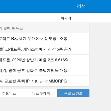
검색
취재기
장 많이 본 뉴스
젝트 RX, 세계 무대에서 눈도장...소통...
컨콜] 크래프톤, 게임스컴에서 신작 5종 공개
프톤, 2026년 상반기 매출 2조 6,616억...
임위, 경찰 공조 강화로 불법게임물 대응...
, 글로벌 흥행 IP 기반 신작 MMORPG ‘...
주요뉴스
뉴스 투데이
구글 스탠드