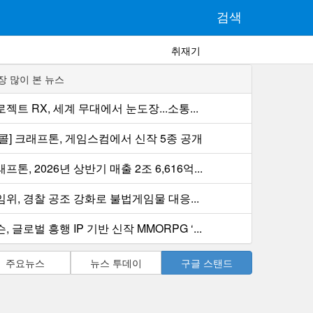
검색
취재기
장 많이 본 뉴스
젝트 RX, 세계 무대에서 눈도장...소통...
컨콜] 크래프톤, 게임스컴에서 신작 5종 공개
프톤, 2026년 상반기 매출 2조 6,616억...
임위, 경찰 공조 강화로 불법게임물 대응...
, 글로벌 흥행 IP 기반 신작 MMORPG ‘...
주요뉴스
뉴스 투데이
구글 스탠드