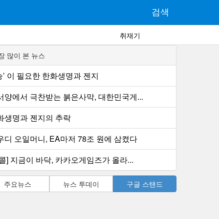
검색
취재기
장 많이 본 뉴스
1승’ 이 필요한 한화생명과 젠지
서양에서 극찬받는 붉은사막, 대한민국게...
화생명과 젠지의 추락
우디 오일머니, EA마저 78조 원에 삼켰다
콜] 지금이 바닥, 카카오게임즈가 올라...
주요뉴스
뉴스 투데이
구글 스탠드