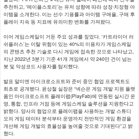
추천하고, ‘메이플스토리’는 유저 성향에 따라 성장∙치장형 아
이템을 소개한다. 이는 선수 기용률과 아이템 구매율, 구매 후
플레이 지속 등 지표에 유의미한 변화를 가져왔다.
이어 게임스케일이 거둔 주요 성과를 짚었다. ‘카트라이더 러
쉬플러스’는 이탈 위험이 있는 40%의 이용자가 게임스케일
의 콘텐츠 추천 기술로 다시 게임에 접속한 것으로 나타났고,
지난 2022년 3분기 기준 41개 게임에서 약 240만 건이 넘는
봇 및 악성코드 사용자를 탐지했다.
발표 말미엔 마이크로소프트와 준비 중인 협업 프로젝트도
최초로 공개됐다. 윤상철 실장은 “넥슨은 게임 개발 지원 플랫
폼인 마이크로소프트 플레이팹(PlayFab)에 연동된 실시간 운
영, 통합, 인프라 거점 등에 게임스케일 솔루션을 지원한다고
밝혔다. 양사의 협업으로 플레이팹을 사용하는 개발 스튜디
오의 게임 테이터 분석부터 운영까지 전반적인 게임 환경을
개선해 게임 개발의 효율성을 높여줄 것으로 기대된다”고 밝
혔다.