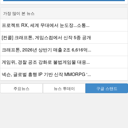
가장 많이 본 뉴스
프로젝트 RX, 세계 무대에서 눈도장...소통...
[컨콜] 크래프톤, 게임스컴에서 신작 5종 공개
크래프톤, 2026년 상반기 매출 2조 6,616억...
게임위, 경찰 공조 강화로 불법게임물 대응...
넥슨, 글로벌 흥행 IP 기반 신작 MMORPG ‘...
주요뉴스
뉴스 투데이
구글 스탠드