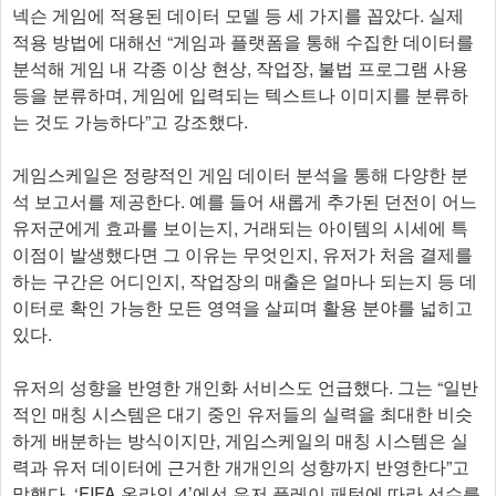
넥슨 게임에 적용된 데이터 모델 등 세 가지를 꼽았다. 실제
적용 방법에 대해선 “게임과 플랫폼을 통해 수집한 데이터를
분석해 게임 내 각종 이상 현상, 작업장, 불법 프로그램 사용
등을 분류하며, 게임에 입력되는 텍스트나 이미지를 분류하
는 것도 가능하다”고 강조했다.
게임스케일은 정량적인 게임 데이터 분석을 통해 다양한 분
석 보고서를 제공한다. 예를 들어 새롭게 추가된 던전이 어느
유저군에게 효과를 보이는지, 거래되는 아이템의 시세에 특
이점이 발생했다면 그 이유는 무엇인지, 유저가 처음 결제를
하는 구간은 어디인지, 작업장의 매출은 얼마나 되는지 등 데
이터로 확인 가능한 모든 영역을 살피며 활용 분야를 넓히고
있다.
유저의 성향을 반영한 개인화 서비스도 언급했다. 그는 “일반
적인 매칭 시스템은 대기 중인 유저들의 실력을 최대한 비슷
하게 배분하는 방식이지만, 게임스케일의 매칭 시스템은 실
력과 유저 데이터에 근거한 개개인의 성향까지 반영한다”고
말했다. ‘FIFA 온라인 4’에선 유저 플레이 패턴에 따라 선수를