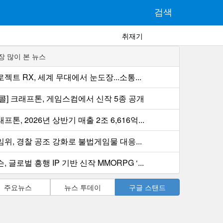
검색
취재기
장 많이 본 뉴스
젝트 RX, 세계 무대에서 눈도장...소통...
컨콜] 크래프톤, 게임스컴에서 신작 5종 공개
프톤, 2026년 상반기 매출 2조 6,616억...
임위, 경찰 공조 강화로 불법게임물 대응...
, 글로벌 흥행 IP 기반 신작 MMORPG ‘...
주요뉴스
뉴스 투데이
구글 스탠드