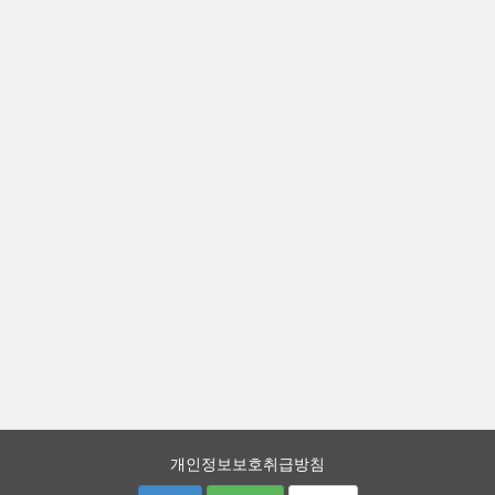
개인정보보호취급방침