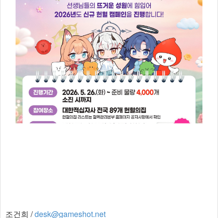
조건희 /
desk@gameshot.net