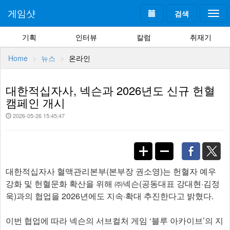
게임샷
검색
Togg
navi
기획
인터뷰
칼럼
취재기
Home
뉴스
온라인
대한적십자사, 넥슨과 2026년도 신규 헌혈
캠페인 개시
2026-05-26 15:45:47
대한적십자사 혈액관리본부(본부장 권소영)는 헌혈자 예우
강화 및 헌혈문화 확산을 위해 ㈜넥슨(공동대표 강대현·김정
욱)과의 협업을 2026년에도 지속·확대 추진한다고 밝혔다.
이번 협업에 따라 넥슨의 서브컬처 게임 ‘블루 아카이브’의 지