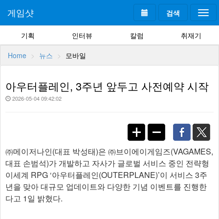
게임샷
검색
Togg
navi
기획
인터뷰
칼럼
취재기
Home
뉴스
모바일
아우터플레인, 3주년 앞두고 사전예약 시작
2026-05-04 09:42:02
㈜메이저나인(대표 박성태)은 ㈜브이에이게임즈(VAGAMES,
대표 손범석)가 개발하고 자사가 글로벌 서비스 중인 전략형
이세계 RPG ‘아우터플레인(OUTERPLANE)’이 서비스 3주
년을 맞아 대규모 업데이트와 다양한 기념 이벤트를 진행한
다고 1일 밝혔다.