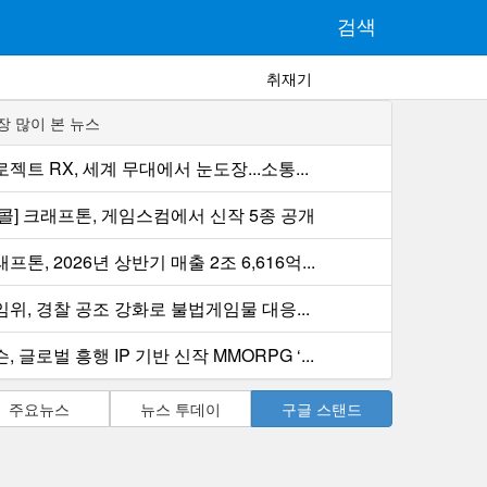
검색
취재기
장 많이 본 뉴스
젝트 RX, 세계 무대에서 눈도장...소통...
컨콜] 크래프톤, 게임스컴에서 신작 5종 공개
프톤, 2026년 상반기 매출 2조 6,616억...
임위, 경찰 공조 강화로 불법게임물 대응...
, 글로벌 흥행 IP 기반 신작 MMORPG ‘...
주요뉴스
뉴스 투데이
구글 스탠드