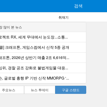
검색
취재기
장 많이 본 뉴스
젝트 RX, 세계 무대에서 눈도장...소통...
컨콜] 크래프톤, 게임스컴에서 신작 5종 공개
프톤, 2026년 상반기 매출 2조 6,616억...
임위, 경찰 공조 강화로 불법게임물 대응...
, 글로벌 흥행 IP 기반 신작 MMORPG ‘...
주요뉴스
뉴스 투데이
구글 스탠드