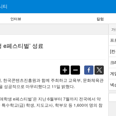
니티
인터뷰
칼럼
가
프로
생 e페스티벌’ 성료
[
크래
게
, 한국콘텐츠진흥원과 함께 주최하고 교육부, 문화체육관
넥슨
’을 성공적으로 마무리했다고 11일 밝혔다.
국 장애학생 e페스티벌’은 지난 6월부터 7월까지 전국에서 약
특수학교(급) 학생, 지도교사, 학부모 등 1,600여 명의 참