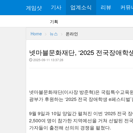
게임샷
기사
업계소식
리뷰
커뮤
기획
Home
뉴스
온라인
넷마블문화재단, ‘2025 전국장애학
2025-09-11 13:37:28
넷마블문화재단(이사장 방준혁)은 국립특수교육원
광부가 후원하는 ‘2025 전국 장애학생 e페스티벌
9월 9일과 10일 양일간 펼쳐진 이번 ‘2025 전
2,500여 명이 참가한 지역예선을 거쳐 선발된 전국 
가자들이 출전해 선의의 경쟁을 펼쳤다.