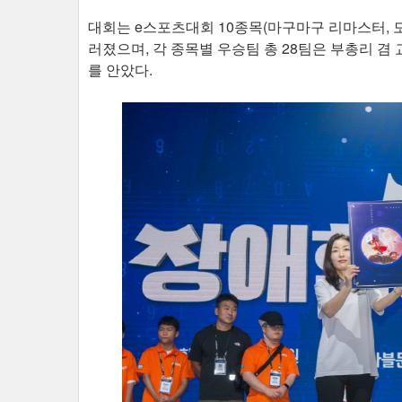
대회는 e스포츠대회 10종목(마구마구 리마스터, 모
러졌으며, 각 종목별 우승팀 총 28팀은 부총리 
를 안았다.