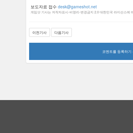
보도자료 접수
desk@gameshot.net
게임샷 기사는 저작자표시-비영리-변경금지 2.0 대한민국 라이선스에 따
이전기사
다음기사
코멘트를 등록하기