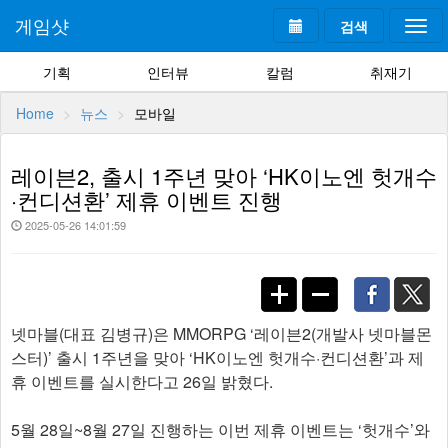
게임샷
검색
Togg
navi
기획
인터뷰
칼럼
취재기
Home
뉴스
모바일
레이븐2, 출시 1주년 맞아 ‘HK이노엔 헛개수
·컨디션환’ 제휴 이벤트 진행
2025-05-26 14:01:59
넷마블(대표 김병규)은 MMORPG ‘레이븐2(개발사 넷마블몬
스터)’ 출시 1주년을 맞아 ‘HK이노엔 헛개수·컨디션환’과 제
휴 이벤트를 실시한다고 26일 밝혔다.
5월 28일~8월 27일 진행하는 이번 제휴 이벤트는 ‘헛개수’와