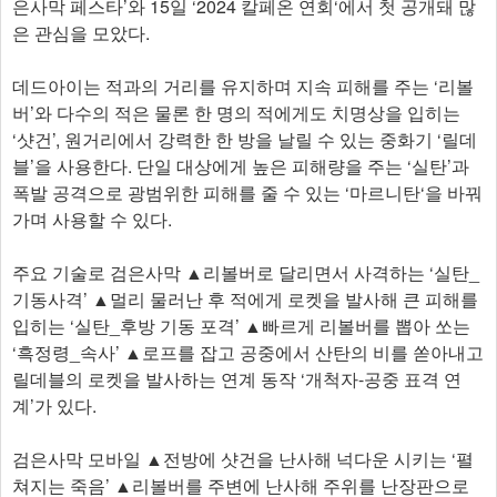
은사막 페스타’와 15일 ‘2024 칼페온 연회‘에서 첫 공개돼 많
은 관심을 모았다.
데드아이는 적과의 거리를 유지하며 지속 피해를 주는 ‘리볼
버’와 다수의 적은 물론 한 명의 적에게도 치명상을 입히는
‘샷건’, 원거리에서 강력한 한 방을 날릴 수 있는 중화기 ‘릴데
블’을 사용한다. 단일 대상에게 높은 피해량을 주는 ‘실탄’과
폭발 공격으로 광범위한 피해를 줄 수 있는 ‘마르니탄‘을 바꿔
가며 사용할 수 있다.
주요 기술로 검은사막 ▲리볼버로 달리면서 사격하는 ‘실탄_
기동사격’ ▲멀리 물러난 후 적에게 로켓을 발사해 큰 피해를
입히는 ‘실탄_후방 기동 포격’ ▲빠르게 리볼버를 뽑아 쏘는
‘흑정령_속사’ ▲로프를 잡고 공중에서 산탄의 비를 쏟아내고
릴데블의 로켓을 발사하는 연계 동작 ‘개척자-공중 표격 연
계’가 있다.
검은사막 모바일 ▲전방에 샷건을 난사해 넉다운 시키는 ‘펼
쳐지는 죽음’ ▲리볼버를 주변에 난사해 주위를 난장판으로