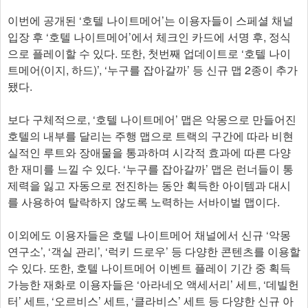
이번에 공개된 ‘호텔 나이트메어’는 이용자들이 스페셜 채널
입장 후 ‘호텔 나이트메어’에서 체크인 카드에 서명 후, 정식
으로 플레이할 수 있다. 또한, 첫번째 업데이트로 ‘호텔 나이
트메어(이지, 하드)’, ‘누구를 잡아갈까’ 등 신규 맵 2종이 추가
됐다.
보다 구체적으로, ‘호텔 나이트메어’ 맵은 악몽으로 만들어진
호텔의 내부를 달리는 주행 맵으로 트랙의 구간에 따라 비현
실적인 루트와 장애물을 통과하며 시각적 효과에 따른 다양
한 재미를 느낄 수 있다. ‘누구를 잡아갈까’ 맵은 런너들이 통
제력을 잃고 자동으로 전진하는 동안 획득한 아이템과 대시
를 사용하여 탈락하지 않도록 노력하는 서바이벌 맵이다.
이외에도 이용자들은 호텔 나이트메어 채널에서 신규 ‘악몽
연구소’, ‘객실 관리’, ‘럭키 드로우’ 등 다양한 콘텐츠를 이용할
수 있다. 또한, 호텔 나이트메어 이벤트 플레이 기간 중 획득
가능한 재화로 이용자들은 ‘아라네오 액세서리’ 세트, ‘데빌헌
터’ 세트, ‘오르비스’ 세트, ‘클라비스’ 세트 등 다양한 신규 아