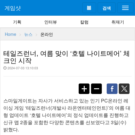
게임샷
검색
Togg
navi
기획
인터뷰
칼럼
취재기
Home
뉴스
온라인
테일즈런너, 여름 맞이 ‘호텔 나이트메어’ 체
크인 시작
2024-07-03 13:10:03
스마일게이트는 자사가 서비스하고 있는 인기 PC온라인 레
이싱 게임 ‘테일즈런너(개발사 라온엔터테인먼트)’의 여름 대
형 업데이트 ‘호텔 나이트메어’의 정식 업데이트를 진행하고
신규 맵 2종을 포함한 다양한 콘텐츠를 선보였다고 3일(수)
밝혔다.