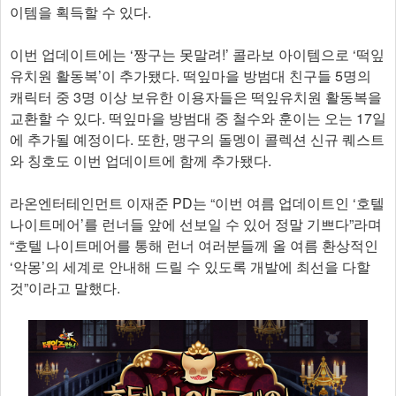
이템을 획득할 수 있다.
이번 업데이트에는 ‘짱구는 못말려!’ 콜라보 아이템으로 ‘떡잎
유치원 활동복’이 추가됐다. 떡잎마을 방범대 친구들 5명의
캐릭터 중 3명 이상 보유한 이용자들은 떡잎유치원 활동복을
교환할 수 있다. 떡잎마을 방범대 중 철수와 훈이는 오는 17일
에 추가될 예정이다. 또한, 맹구의 돌멩이 콜렉션 신규 퀘스트
와 칭호도 이번 업데이트에 함께 추가됐다.
라온엔터테인먼트 이재준 PD는 “이번 여름 업데이트인 ‘호텔
나이트메어’를 런너들 앞에 선보일 수 있어 정말 기쁘다”라며
“호텔 나이트메어를 통해 런너 여러분들께 올 여름 환상적인
‘악몽’의 세계로 안내해 드릴 수 있도록 개발에 최선을 다할
것”이라고 말했다.