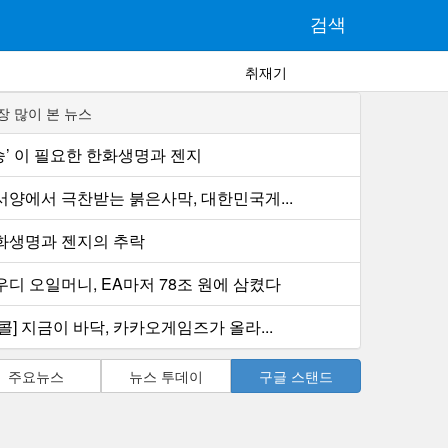
검색
취재기
장 많이 본 뉴스
1승’ 이 필요한 한화생명과 젠지
서양에서 극찬받는 붉은사막, 대한민국게...
화생명과 젠지의 추락
우디 오일머니, EA마저 78조 원에 삼켰다
콜] 지금이 바닥, 카카오게임즈가 올라...
주요뉴스
뉴스 투데이
구글 스탠드