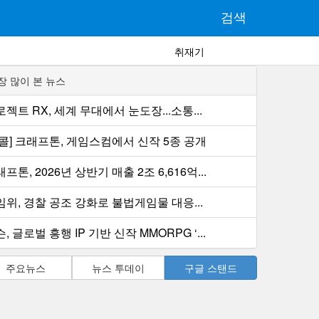
검색
취재기
장 많이 본 뉴스
젝트 RX, 세계 무대에서 눈도장...소통...
컨콜] 크래프톤, 게임스컴에서 신작 5종 공개
프톤, 2026년 상반기 매출 2조 6,616억...
임위, 경찰 공조 강화로 불법게임물 대응...
, 글로벌 흥행 IP 기반 신작 MMORPG ‘...
주요뉴스
뉴스 투데이
구글 스탠드