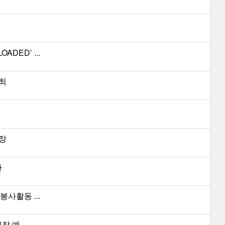
DED’ ...
개최
상장
가
사활동 ...
 예...