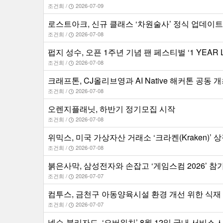
조건희 /
2026-07-09
로스트아크, 신규 클래스 ‘차원술사’ 정식 업데이트
조건희 /
2026-07-08
펍지 성수, 오픈 1주년 기념 팬 페스티벌 ‘1 YEAR LOA
조건희 /
2026-07-08
크래프톤, CJ올리브영과 AI Native 해커톤 공동 
조건희 /
2026-07-08
오렌지플래닛, 하반기 정기모집 시작
조건희 /
2026-07-08
위믹스, 미국 가상자산 거래소 ‘크라켄(Kraken)’ 
조건희 /
2026-07-08
붉은사막, 삼성전자와 손잡고 ‘게임스컴 2026’ 참
조건희 /
2026-07-07
컴투스, 금천구 아동양육시설 환경 개선 위한 식재 봉
조건희 /
2026-07-07
넥슨-블리자드, ‘오버워치’ 8월 12일 국내 서비스 시작