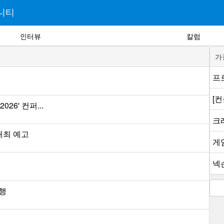
니티
인터뷰
칼럼
가
프로
[
26' 컨퍼...
크래
개최 예고
게
넥슨
진행