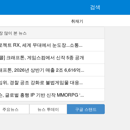
검색
취재기
장 많이 본 뉴스
젝트 RX, 세계 무대에서 눈도장...소통...
컨콜] 크래프톤, 게임스컴에서 신작 5종 공개
프톤, 2026년 상반기 매출 2조 6,616억...
임위, 경찰 공조 강화로 불법게임물 대응...
, 글로벌 흥행 IP 기반 신작 MMORPG ‘...
주요뉴스
뉴스 투데이
구글 스탠드