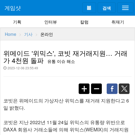
게임샷
검색
Togg
navi
기획
인터뷰
칼럼
취재기
Home
기사
온라인
위메이드 '위믹스', 코빗 재거래지원… 거래
가 4천원 돌파
유통 이슈 해소
2023-12-06 23:55:49
코빗은 위메이드의 가상자산 위믹스를 재거래 지원한다고 6
일 밝혔다.
코빗은 지난 2022년 11월 24일 위믹스의 유통량 위반으로
DAXA 회원사 거래소들에 의해 위믹스(WEMIX)의 거래지원