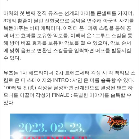
아처의 첫 번째 전직 뮤즈는 선계의 아이돌 콘셉트를 가지며,
3개의 활줄이 달린 선현궁으로 음악을 연주해 아군의 사기를
북돋아주는 버퍼 캐릭터다. 이펙터 온 : 파워 스킬을 통해 공
격 버프 효과를 보유한 악보를, 이펙터 온 : 그루브 스킬을 통
해 방어 버프 효과를 보유한 악보를 열 수 있으며, 악보 순서
에 맞춰 음표로 변환된 스킬들을 입력하면 버프를 발동시킬
수 있다.
뮤즈는 1차 헤드라이너, 2차 트렌드세터 각성 시 각 액티브 스
킬로 온 더 스테이지와 INTRO : 샤인 온 미를 습득할 수 있다.
100레벨 진(眞) 각성을 달성하면 선계인으로 결성된 밴드 하
모니를 이끌며 각성기 FINALE : 특별한 이야기를 습득할 수
있다.