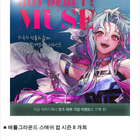
■ 배틀그라운드 스매쉬 컵 시즌 8 개최