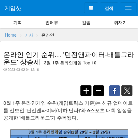
게임샷
검색
Togg
navi
기획
인터뷰
칼럼
취재기
Home
기사
온라인
온라인 인기 순위… '던전앤파이터-배틀그라
운드' 상승세
3월 1주 온라인게임 Top 10
2023-03-02 04:12:16
3월 1주 온라인게임 순위(게임트릭스 기준)는 신규 업데이트
를 선보인 '던전앤파이터(이하 던파)'와 e스포츠 대회 일정을
공개한 '배틀그라운드'가 주목됐다.