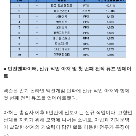
■ 던전앤파이터, 신규 직업 아처 및 첫 번째 전직 뮤즈 업데이
트
넥슨은 인기 온라인 액션게임 던파에 신규 직업 아처와 함께
첫 번째 전직 뮤즈를 업데이트했다.
아처는 총검사 이후 5년만에 선보이는 신규 직업이다. 고향인
선계를 지키기 위해 모험에 나서는 소녀로, 마법과 기계문명
이 발달한 선계의 기술력이 담긴 활을 이용한 전투가 특징이
다.