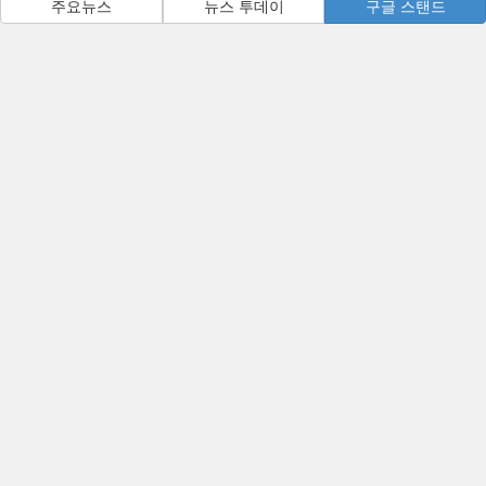
주요뉴스
뉴스 투데이
구글 스탠드