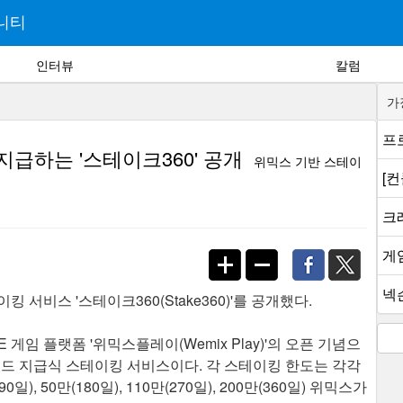
니티
인터뷰
칼럼
가
프로
지급하는 '스테이크360' 공개
위믹스 기반 스테이
[
크래
게
넥슨
서비스 '스테이크360(Stake360)'를 공개했다.
 게임 플랫폼 '위믹스플레이(Wemix Play)'의 오픈 기념으
 리워드 지급식 스테이킹 서비스이다. 각 스테이킹 한도는 각각
, 50만(180일), 110만(270일), 200만(360일) 위믹스가