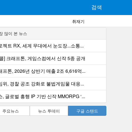
검색
취재기
장 많이 본 뉴스
젝트 RX, 세계 무대에서 눈도장...소통...
컨콜] 크래프톤, 게임스컴에서 신작 5종 공개
프톤, 2026년 상반기 매출 2조 6,616억...
임위, 경찰 공조 강화로 불법게임물 대응...
, 글로벌 흥행 IP 기반 신작 MMORPG ‘...
주요뉴스
뉴스 투데이
구글 스탠드