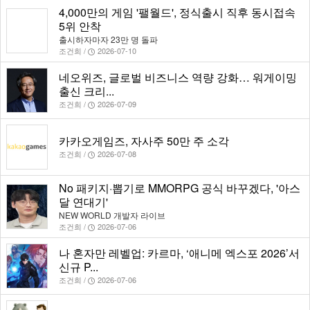
4,000만의 게임 '팰월드', 정식출시 직후 동시접속
5위 안착
출시하자마자 23만 명 돌파
조건희 /
2026-07-10
네오위즈, 글로벌 비즈니스 역량 강화… 워게이밍
출신 크리...
조건희 /
2026-07-09
카카오게임즈, 자사주 50만 주 소각
조건희 /
2026-07-08
No 패키지·뽑기로 MMORPG 공식 바꾸겠다, '아스
달 연대기'
NEW WORLD 개발자 라이브
조건희 /
2026-07-06
나 혼자만 레벨업: 카르마, ‘애니메 엑스포 2026’서
신규 P...
조건희 /
2026-07-06