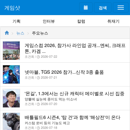
게임샷
검색
Togg
navi
기획
인터뷰
칼럼
취재기
뉴스
주요뉴스
게임스컴 2026, 참가사 라인업 공개...엔씨, 크래프
톤, 카겜 ...
조건희 /
2026-07-22
넷마블, TGS 2026 참가...신작 3종 출품
조건희 /
2026-07-21
'몬길', 1.3에서는 신규 캐릭터 메이벨로 시선 집중
양뿔에 실눈에 종이도 먹는 미소녀
조건희 /
2026-07-20
배틀필드6 시즌4, '탑 건'과 함께 '해상전'이 온다
커스텀 로비 등의 기능도 예고
조건희 /
2026-07-18