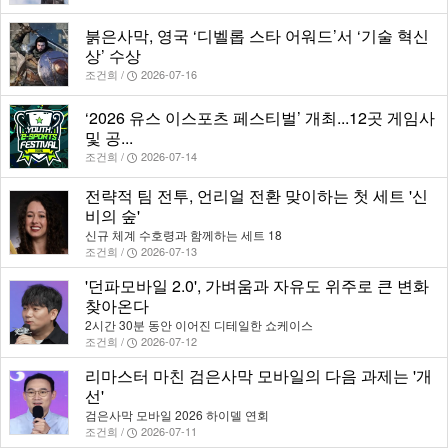
붉은사막, 영국 ‘디벨롭 스타 어워드’서 ‘기술 혁신
상’ 수상
조건희 /
2026-07-16
‘2026 유스 이스포츠 페스티벌’ 개최...12곳 게임사
및 공...
조건희 /
2026-07-14
전략적 팀 전투, 언리얼 전환 맞이하는 첫 세트 '신
비의 숲'
신규 체계 수호령과 함께하는 세트 18
조건희 /
2026-07-13
'던파모바일 2.0', 가벼움과 자유도 위주로 큰 변화
찾아온다
2시간 30분 동안 이어진 디테일한 쇼케이스
조건희 /
2026-07-12
리마스터 마친 검은사막 모바일의 다음 과제는 '개
선'
검은사막 모바일 2026 하이델 연회
조건희 /
2026-07-11