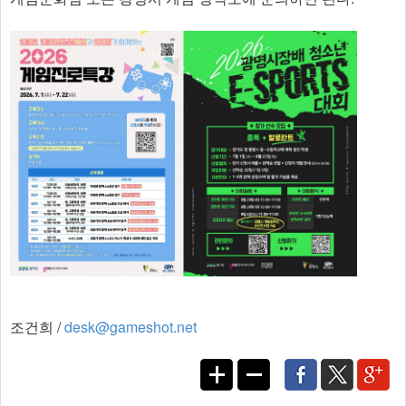
​
조건희 /
desk@gameshot.net