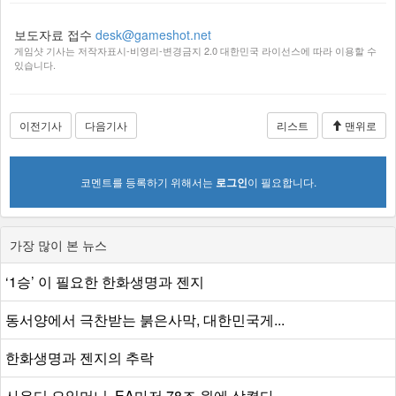
보도자료 접수
desk@gameshot.net
게임샷 기사는 저작자표시-비영리-변경금지 2.0 대한민국 라이선스에 따라 이용할 수
있습니다.
이전기사
다음기사
리스트
맨위로
코멘트를 등록하기 위해서는
로그인
이 필요합니다.
가장 많이 본 뉴스
‘1승’ 이 필요한 한화생명과 젠지
동서양에서 극찬받는 붉은사막, 대한민국게...
한화생명과 젠지의 추락
사우디 오일머니, EA마저 78조 원에 삼켰다