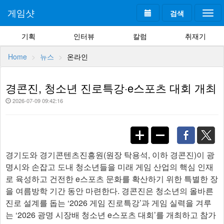
게임샷
검색
Togg
navi
기획
인터뷰
칼럼
취재기
Home
뉴스
온라인
경콘진, 청소년 진로특강·e스포츠 대회 개최
2026-07-09 09:42:16
경기도와 경기콘텐츠진흥원(원장 탁용석, 이하 경콘진)이 광
명시와 손잡고 도내 청소년들을 미래 게임 산업의 핵심 인재
로 육성하고 건전한 e스포츠 문화를 확산하기 위한 특별한 장
을 여름방학 기간 동안 마련한다. 경콘진은 청소년의 올바른
진로 설계를 돕는 ‘2026 게임 진로특강’과 게임 실력을 겨루
는 ‘2026 광명 시장배 청소년 e스포츠 대회’를 개최하고 참가