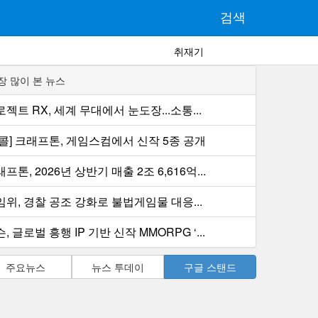
검색
취재기
장 많이 본 뉴스
젝트 RX, 세계 무대에서 눈도장...소통...
컨콜] 크래프톤, 게임스컴에서 신작 5종 공개
프톤, 2026년 상반기 매출 2조 6,616억...
임위, 경찰 공조 강화로 불법게임물 대응...
, 글로벌 흥행 IP 기반 신작 MMORPG ‘...
주요뉴스
뉴스 투데이
구글 스탠드