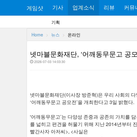
게임샷
기사
업계소식
리뷰
커뮤
기획
Home
뉴스
온라인
넷마블문화재단, ‘어깨동무문고 공모
2026-07-03 14:03:30
넷마블문화재단(이사장 방준혁)은 우리 사회의 다
‘어깨동무문고 공모전’을 개최한다고 3일 밝혔다.
'어깨동무문고’는 다양성 존중과 공존의 가치를 담
를 넓히고 편견을 허물기 위해 지난 2014년부터
빨간사자 아저씨>, <사실은