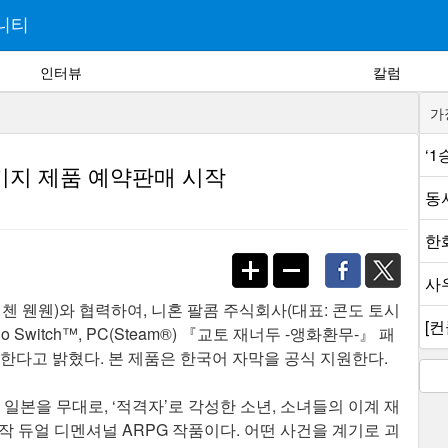
니티
인터뷰
칼럼
가
‘
패키지 제품 예약판매 시작
동
한
사
nt(대표 첸 웬웬)와 협력하여, 니혼 팔콤 주식회사(대표: 콘도 토시
[컨
ndo Switch™, PC(Steam®) 『교토 재너두 -앵화환무-』 패
작한다고 밝혔다. 본 제품은 한국어 자막을 공식 지원한다.
일본을 무대로, ‘적격자’로 각성한 소년, 소녀들의 이계 재
 듀얼 디멘셔널 ARPG 작품이다. 어떤 사건을 계기로 괴