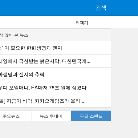
검색
취재기
장 많이 본 뉴스
1승’ 이 필요한 한화생명과 젠지
서양에서 극찬받는 붉은사막, 대한민국게...
화생명과 젠지의 추락
우디 오일머니, EA마저 78조 원에 삼켰다
콜] 지금이 바닥, 카카오게임즈가 올라...
주요뉴스
뉴스 투데이
구글 스탠드