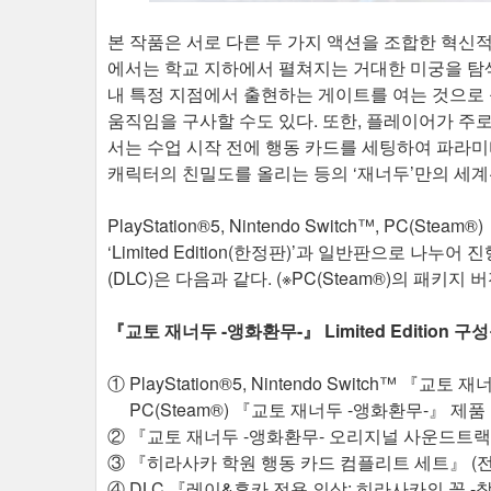
​본 작품은 서로 다른 두 가지 액션을 조합한 혁신적
에서는 학교 지하에서 펼쳐지는 거대한 미궁을 탐
내 특정 지점에서 출현하는 게이트를 여는 것으로
움직임을 구사할 수도 있다. 또한, 플레이어가 주로
서는 수업 시작 전에 행동 카드를 세팅하여 파라미
캐릭터의 친밀도를 올리는 등의 ‘재너두’만의 세계
PlayStation®5, Nintendo Switch™, PC
‘Limited Edition(한정판)’과 일반판으로 나누
(DLC)은 다음과 같다. (※PC(Steam®)의 패키
『교토 재너두 -앵화환무-』 Limited Edition 구
① PlayStation®5, Nintendo Switch™ 『교토
PC(Steam®) 『교토 재너두 -앵화환무-』 제품
② 『교토 재너두 -앵화환무- 오리지널 사운드트랙 
③ 『히라사카 학원 행동 카드 컴플리트 세트』 (전
④ DLC 『레이&후카 전용 의상: 히라사카의 꽃 -창