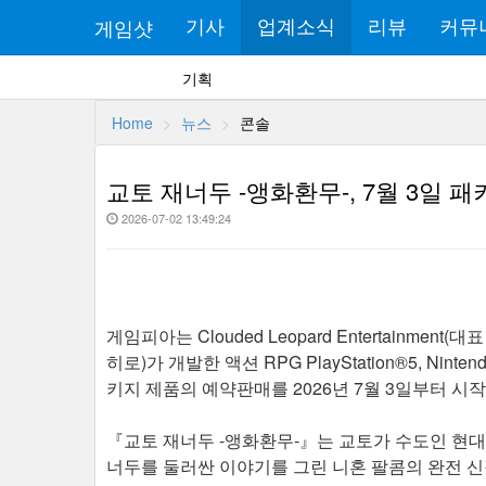
게임샷
기사
업계소식
리뷰
커뮤
기획
Home
뉴스
콘솔
교토 재너두 -앵화환무-, 7월 3일 
2026-07-02 13:49:24
게임피아는 Clouded Leopard Entertainme
히로)가 개발한 액션 RPG PlayStation®5, Ninte
키지 제품의 예약판매를 2026년 7월 3일부터 시
『교토 재너두 -앵화환무-』는 교토가 수도인 현대 
너두를 둘러싼 이야기를 그린 니혼 팔콤의 완전 신작