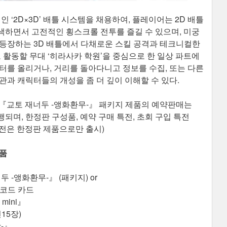
인 ‘2D×3D’ 배틀 시스템을 채용하여, 플레이어는 2D 배틀
색하면서 고전적인 횡스크롤 전투를 즐길 수 있으며, 미궁
 등장하는 3D 배틀에서 다채로운 스킬 공격과 테크니컬한
 활동할 무대 ‘히라사카 학원’을 중심으로 한 일상 파트에
터를 올리거나, 거리를 돌아다니고 정보를 수집, 또는 다른
관과 캐릭터들의 개성을 좀 더 깊이 이해할 수 있다.
(Steam®) 『교토 재너두 -앵화환무-』 패키지 제품의 예약판매는
어 진행되며, 한정판 구성품, 예약 구매 특전, 초회 구입 특전
지 버전은 한정판 제품으로만 출시)
성품
 재너두 -앵화환무-』 (패키지) or
 코드 카드
mini』
15장)
-』