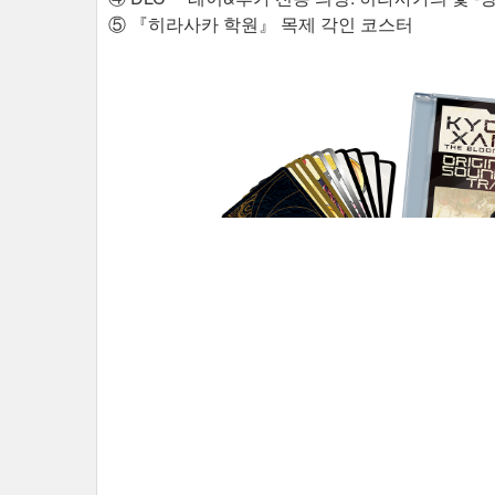
⑤ 『히라사카 학원』 목제 각인 코스터