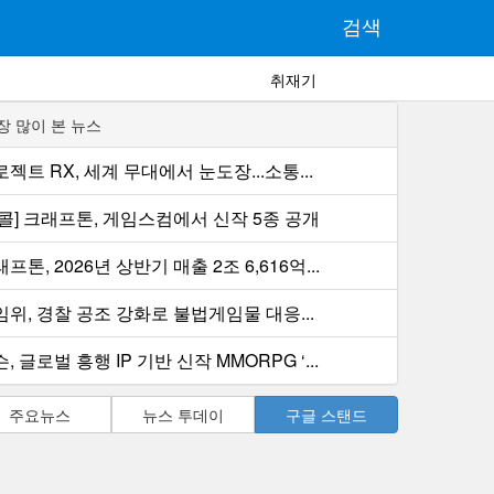
검색
취재기
장 많이 본 뉴스
젝트 RX, 세계 무대에서 눈도장...소통...
컨콜] 크래프톤, 게임스컴에서 신작 5종 공개
프톤, 2026년 상반기 매출 2조 6,616억...
임위, 경찰 공조 강화로 불법게임물 대응...
, 글로벌 흥행 IP 기반 신작 MMORPG ‘...
주요뉴스
뉴스 투데이
구글 스탠드