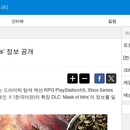
니티
인터뷰
칼럼
가
프로
ris’ 정보 공개
[
크래
게
탐색 액션 RPG PlayStation®5, Xbox Series
넥슨
 Ⅱ’(한국어판)의 확장 DLC ‘Mask of Idris’의 정보를 일