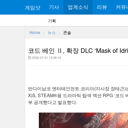
게임샷
기사
업계소식
리뷰
커뮤
기획
Home
뉴스
콘솔
코드 베인 Ⅱ, 확장 DLC ‘Mask of Id
2026-07-01 15:38:19
반다이남코 엔터테인먼트 코리아(지사장 장태근)는 드라마틱 
X|S, STEAM®용 드라마틱 탐색 액션 RPG ‘코드 베인
부 공개했다고 발표했다.