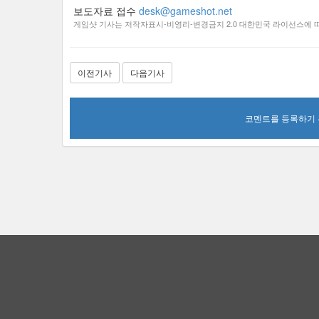
보도자료 접수
desk@gameshot.net
게임샷 기사는 저작자표시-비영리-변경금지 2.0 대한민국 라이선스에 따
이전기사
다음기사
코멘트를 등록하기