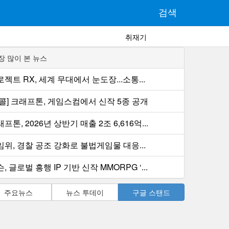
검색
취재기
장 많이 본 뉴스
젝트 RX, 세계 무대에서 눈도장...소통...
컨콜] 크래프톤, 게임스컴에서 신작 5종 공개
프톤, 2026년 상반기 매출 2조 6,616억...
임위, 경찰 공조 강화로 불법게임물 대응...
, 글로벌 흥행 IP 기반 신작 MMORPG ‘...
주요뉴스
뉴스 투데이
구글 스탠드