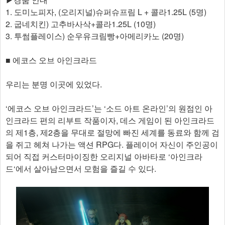
1. 도미노피자, (오리지널)슈퍼슈프림 L + 콜라1.25L (5명)
2. 굽네치킨) 고추바사삭+콜라1.25L (10명)
3. 투썸플레이스) 순우유크림빵+아메리카노 (20명)
■ 에코스 오브 아인크라드
우리는 분명 이곳에 있었다.
‘에코스 오브 아인크라드’는 ‘소드 아트 온라인’의 원점인 아
인크라드 편의 리부트 작품이자, 데스 게임이 된 아인크라드
의 제1층, 제2층을 무대로 절망에 빠진 세계를 동료와 함께 검
을 쥐고 헤쳐 나가는 액션 RPG다. 플레이어 자신이 주인공이
되어 직접 커스터마이징한 오리지널 아바타로 ‘아인크라
드‘에서 살아남으면서 모험을 즐길 수 있다.