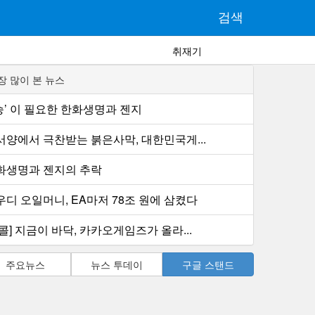
검색
취재기
장 많이 본 뉴스
1승’ 이 필요한 한화생명과 젠지
서양에서 극찬받는 붉은사막, 대한민국게...
화생명과 젠지의 추락
우디 오일머니, EA마저 78조 원에 삼켰다
콜] 지금이 바닥, 카카오게임즈가 올라...
주요뉴스
뉴스 투데이
구글 스탠드