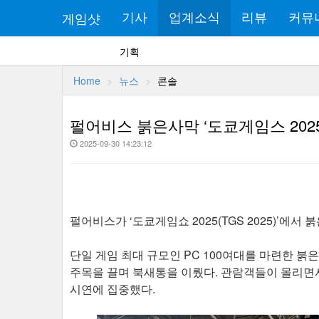
게임샷
기사
업계소식
리뷰
커뮤
기획
Home
뉴스
콘솔
펄어비스 붉은사막 ‘도쿄게임스 202
2025-09-30 14:23:12
펄어비스가 ‘도쿄게임쇼 2025(TGS 2025)’에
단일 게임 최대 규모인 PC 100여대를 마련한 
주목을 끌며 북새통을 이뤘다. 관람객들이 몰리면서
시연에 집중했다.