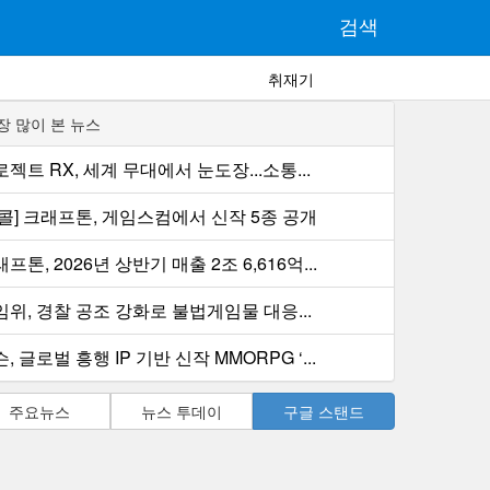
검색
취재기
장 많이 본 뉴스
젝트 RX, 세계 무대에서 눈도장...소통...
컨콜] 크래프톤, 게임스컴에서 신작 5종 공개
프톤, 2026년 상반기 매출 2조 6,616억...
임위, 경찰 공조 강화로 불법게임물 대응...
, 글로벌 흥행 IP 기반 신작 MMORPG ‘...
주요뉴스
뉴스 투데이
구글 스탠드