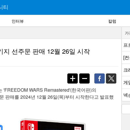
니티
인터뷰
칼럼
가
프로
 패키지 선주문 판매 12월 26일 시작
[
크래
게
EEDOM WARS Remastered'(한국어판)의
넥슨
키지 선주문 판매를 2024년 12월 26일(목)부터 시작한다고 발표했