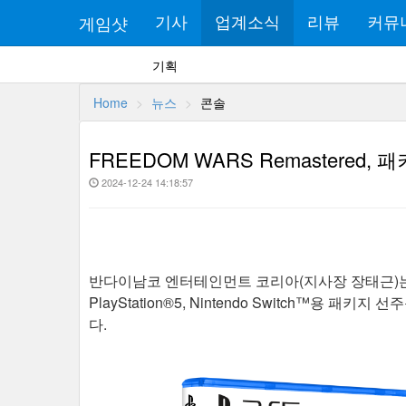
게임샷
기사
업계소식
리뷰
커뮤
기획
Home
뉴스
콘솔
FREEDOM WARS Remastered,
2024-12-24 14:18:57
반다이남코 엔터테인먼트 코리아(지사장 장태근)는 'FR
PlayStation®5, Nintendo Switch™용 패
다.