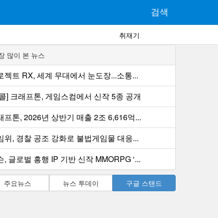
검색
취재기
장 많이 본 뉴스
젝트 RX, 세계 무대에서 눈도장...소통...
컨콜] 크래프톤, 게임스컴에서 신작 5종 공개
프톤, 2026년 상반기 매출 2조 6,616억...
임위, 경찰 공조 강화로 불법게임물 대응...
, 글로벌 흥행 IP 기반 신작 MMORPG ‘...
주요뉴스
뉴스 투데이
구글 스탠드