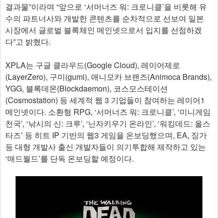
결과물”이라며 “앞으로 ‘서머너즈 워: 크로니클’을 비롯해 유
수의 파트너사와 개발한 콘텐츠를 순차적으로 선보여 일본
시장에서 글로벌 블록체인 메인넷으로서 입지를 선점하겠
다”고 밝혔다.
XPLA는 구글 클라우드(Google Cloud), 레이어제로
(LayerZero), 구미(gumi), 애니모카 브랜즈(Animoca Brands),
YGG, 블록데몬(Blockdaemon), 코스모스테이션
(Cosmostation) 등 세계적 웹 3 기업들이 참여하는 레이어1
메인넷이다. 소환형 RPG, ‘서머너즈 워: 크로니클’, ‘미니게임
천국’, ‘낚시의 신: 크루’, ‘닌자키우기 온라인’, ‘워킹데드: 올스
타즈’ 등 히트 IP 기반의 웹3 게임을 온보딩했으며, EA, 징가
등 대형 개발사 출신 개발자들이 의기투합해 제작하고 있는
‘매드월드’를 단독 온보딩할 예정이다. ​