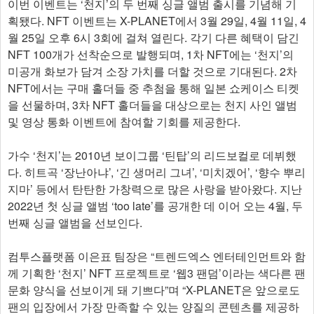
이번 이벤트는 ‘천지’의 두 번째 싱글 앨범 출시를 기념해 기
획됐다. NFT 이벤트는 X-PLANET에서 3월 29일, 4월 11일, 4
월 25일 오후 6시 3회에 걸쳐 열린다. 각기 다른 혜택이 담긴
NFT 100개가 선착순으로 발행되며, 1차 NFT에는 ‘천지’의
미공개 화보가 담겨 소장 가치를 더할 것으로 기대된다. 2차
NFT에서는 구매 홀더들 중 추첨을 통해 일본 쇼케이스 티켓
을 선물하며, 3차 NFT 홀더들을 대상으로는 천지 사인 앨범
및 영상 통화 이벤트에 참여할 기회를 제공한다.
가수 ‘천지’는 2010년 보이그룹 ‘틴탑’의 리드보컬로 데뷔했
다. 히트곡 ‘장난아냐’, ‘긴 생머리 그녀’, ‘미치겠어’, ‘향수 뿌리
지마’ 등에서 탄탄한 가창력으로 많은 사랑을 받아왔다. 지난
2022년 첫 싱글 앨범 ‘too late’를 공개한 데 이어 오는 4월, 두
번째 싱글 앨범을 선보인다.
컴투스플랫폼 이은표 팀장은 “트렌드엑스 엔터테인먼트와 함
께 기획한 ‘천지’ NFT 프로젝트로 ‘웹3 팬덤’이라는 색다른 팬
문화 양식을 선보이게 돼 기쁘다”며 “X-PLANET은 앞으로도
팬의 입장에서 가장 만족할 수 있는 양질의 콘텐츠를 제공하