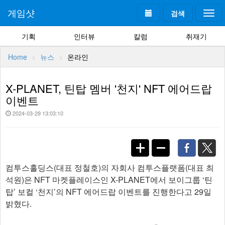
게임샷
검색
Togg
navi
기획
인터뷰
칼럼
취재기
Home
뉴스
온라인
X-PLANET, 틴탑 멤버 '천지' NFT 에어드랍
이벤트
2024-03-29 13:03:10
컴투스홀딩스(대표 정철호)의 자회사 컴투스플랫폼(대표 최
석원)은 NFT 마켓플레이스인 X-PLANET에서 보이그룹 ‘틴
탑’ 보컬 ‘천지’의 NFT 에어드랍 이벤트를 진행한다고 29일
밝혔다.