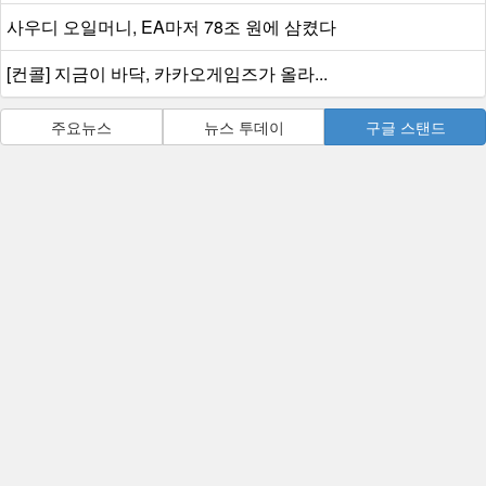
사우디 오일머니, EA마저 78조 원에 삼켰다
[컨콜] 지금이 바닥, 카카오게임즈가 올라...
주요뉴스
뉴스 투데이
구글 스탠드