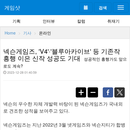
게임샷
검색
Togg
navi
기획
인터뷰
칼럼
취재기
Home
기사
온라인
넥슨게임즈, 'V4'·'블루아카이브' 등 기존작
흥행 이은 신작 성공도 기대
성공적인 흥행가도 앞으
로도 계속?
2023-12-28 01:40:59
넥슨의 우수한 자체 개발력 바탕이 된 넥슨게임즈가 국내외
로 견조한 성적을 보여주고 있다.
넥슨게임즈는 지난 2022년 3월 넷게임즈와 넥슨지티가 합병