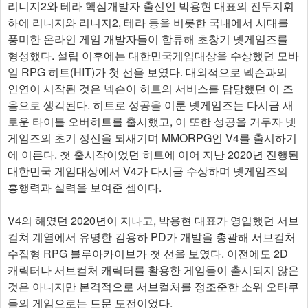
리니지2와 테라 핵심개발자 출신인 박용현 대표의 진두지휘
하에 리니지와 리니지2, 테라 등을 비롯한 국내에서 시대를
풍미한 온라인 게임 개발자들이 합류해 초창기 넷게임즈를
형성했다. 설립 이후에는 대한민국게임대상을 수상했던 모바
일 RPG 히트(HIT)가 첫 선을 보였다. 대외적으로 넥슨과의
인연이 시작된 것은 넥슨이 히트의 서비스를 담당했던 이 즈
음으로 생각된다. 히트로 성공을 이룬 넷게임즈는 다시금 새
로운 타이틀 오버히트를 출시했고, 이 또한 성공을 거두자 넷
게임즈의 초기 정신을 되새기며 MMORPG인 V4를 출시하기
에 이른다. 첫 출시작이었던 히트에 이어 지난 2020년 진행된
대한민국 게임대상에서 V4가 다시금 수상하며 넷게임즈의
흥행력과 실력을 보여준 셈이다.
V4의 해였던 2020년이 지나고, 박용현 대표가 영입했던 서브
컬쳐 계열에서 유명한 김용하 PD가 개발을 총괄해 서브컬처
수집형 RPG 블루아카이브가 첫 선을 보였다. 이전에도 2D
캐릭터나 서브컬처 캐릭터를 활용한 게임들이 출시되지 않은
것은 아니지만 본격적으로 서브컬처를 정조준한 소위 오타쿠
들의 게임으로는 드문 도전이었다.