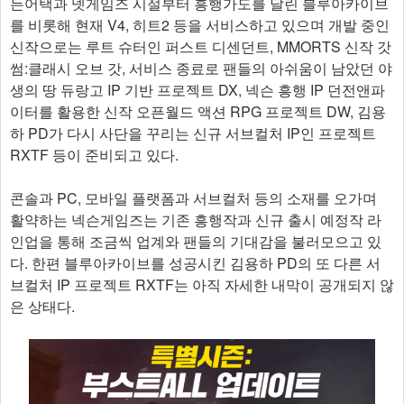
든어택과 넷게임즈 시절부터 흥행가도를 달린 블루아카이브
를 비롯해 현재 V4, 히트2 등을 서비스하고 있으며 개발 중인
신작으로는 루트 슈터인 퍼스트 디센던트, MMORTS 신작 갓
썸:클래시 오브 갓, 서비스 종료로 팬들의 아쉬움이 남았던 야
생의 땅 듀랑고 IP 기반 프로젝트 DX, 넥슨 흥행 IP 던전앤파
이터를 활용한 신작 오픈월드 액션 RPG 프로젝트 DW, 김용
하 PD가 다시 사단을 꾸리는 신규 서브컬처 IP인 프로젝트
RXTF 등이 준비되고 있다.
콘솔과 PC, 모바일 플랫폼과 서브컬처 등의 소재를 오가며
활약하는 넥슨게임즈는 기존 흥행작과 신규 출시 예정작 라
인업을 통해 조금씩 업계와 팬들의 기대감을 불러모으고 있
다. 한편 블루아카이브를 성공시킨 김용하 PD의 또 다른 서
브컬처 IP 프로젝트 RXTF는 아직 자세한 내막이 공개되지 않
은 상태다.​